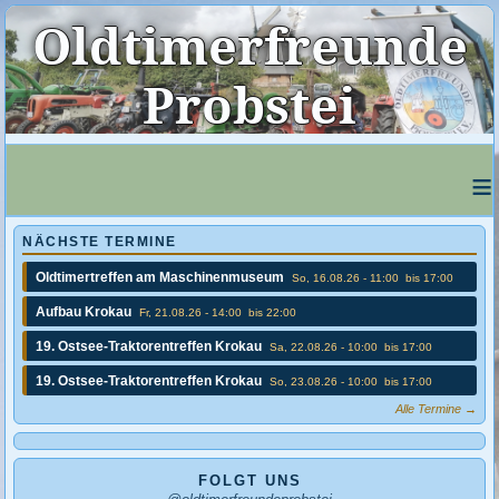
Oldtimerfreunde
Probstei
≡
NÄCHSTE TERMINE
Oldtimertreffen am Maschinenmuseum
So, 16.08.26 - 11:00
bis 17:00
Aufbau Krokau
Fr, 21.08.26 - 14:00
bis 22:00
19. Ostsee-Traktorentreffen Krokau
Sa, 22.08.26 - 10:00
bis 17:00
19. Ostsee-Traktorentreffen Krokau
So, 23.08.26 - 10:00
bis 17:00
Alle Termine →
FOLGT UNS