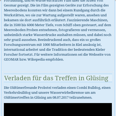
Fortbildung, und es wurde ein kurzer Film über die Arbeit von
Geomar gezeigt. Die im Film gezeigten Geräte zur Erforschung des
Meeresbodens konnten wir dann bei einem Rundgang durch die
Werkstätten, wo sie zur Wartung aufgestellt waren, ansehen und
bekamen sie dort ausführlich erläutert. Faszinierende Maschinen,
die in 3500 bis 6000 Meter Tiefe, vom Schiff oben gesteuert, auf dem
Meeresboden Proben entnehmen, fotografieren und vermessen,
unheimlich starke Wasserdrucke aushalten müssen, und dabei noch
sehr grazil aussehen. Beeindruckend auch, dass ein so großes
Forschungszentrum mit 1000 Mitarbeitern in Kiel ansässig ist,
international arbeitet und die Tradition der bedeutenden Kieler
Forscher fortsetzt. Für weitere Informationen sei die Webseite von
GEOMAR bzw. Wikepedia empfohlen.
Verladen für das Treffen in Glüsing
Die Oldtimerfreunde Probstei verladen einen Combi Bulldog, einen
Verkehrsbulldog und unsere Wasserwirbelbremse um am
Oldtimertreffen in Glüsing am 08.07.2017 teilzunehmen.