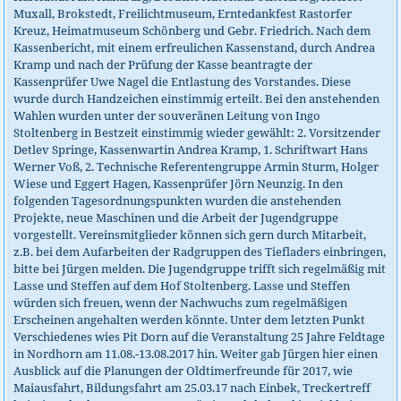
Muxall, Brokstedt, Freilichtmuseum, Erntedankfest Rastorfer
Kreuz, Heimatmuseum Schönberg und Gebr. Friedrich. Nach dem
Kassenbericht, mit einem erfreulichen Kassenstand, durch Andrea
Kramp und nach der Prüfung der Kasse beantragte der
Kassenprüfer Uwe Nagel die Entlastung des Vorstandes. Diese
wurde durch Handzeichen einstimmig erteilt. Bei den anstehenden
Wahlen wurden unter der souveränen Leitung von Ingo
Stoltenberg in Bestzeit einstimmig wieder gewählt: 2. Vorsitzender
Detlev Springe, Kassenwartin Andrea Kramp, 1. Schriftwart Hans
Werner Voß, 2. Technische Referentengruppe Armin Sturm, Holger
Wiese und Eggert Hagen, Kassenprüfer Jörn Neunzig. In den
folgenden Tagesordnungspunkten wurden die anstehenden
Projekte, neue Maschinen und die Arbeit der Jugendgruppe
vorgestellt. Vereinsmitglieder können sich gern durch Mitarbeit,
z.B. bei dem Aufarbeiten der Radgruppen des Tiefladers einbringen,
bitte bei Jürgen melden. Die Jugendgruppe trifft sich regelmäßig mit
Lasse und Steffen auf dem Hof Stoltenberg. Lasse und Steffen
würden sich freuen, wenn der Nachwuchs zum regelmäßigen
Erscheinen angehalten werden könnte. Unter dem letzten Punkt
Verschiedenes wies Pit Dorn auf die Veranstaltung 25 Jahre Feldtage
in Nordhorn am 11.08.-13.08.2017 hin. Weiter gab Jürgen hier einen
Ausblick auf die Planungen der Oldtimerfreunde für 2017, wie
Maiausfahrt, Bildungsfahrt am 25.03.17 nach Einbek, Treckertreff